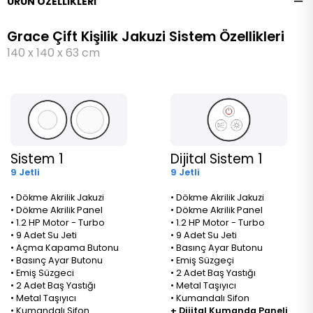
ÜRÜN ÖZELLIKLERI
Grace Çift Kişilik Jakuzi Sistem Özellikleri
140 x 140 x 63 cm
Sistem 1
Dijital Sistem 1
9 Jetli
9 Jetli
• Dökme Akrilik Jakuzi
• Dökme Akrilik Jakuzi
• Dökme Akrilik Panel
• Dökme Akrilik Panel
• 1.2 HP Motor - Turbo
• 1.2 HP Motor - Turbo
• 9 Adet Su Jeti
• 9 Adet Su Jeti
• Açma Kapama Butonu
• Basınç Ayar Butonu
• Basınç Ayar Butonu
• Emiş Süzgeçi
• Emiş Süzgeci
• 2 Adet Baş Yastığı
• 2 Adet Baş Yastığı
• Metal Taşıyıcı
• Metal Taşıyıcı
• Kumandalı Sifon
• Kumandalı Sifon
+ Dijital Kumanda Paneli