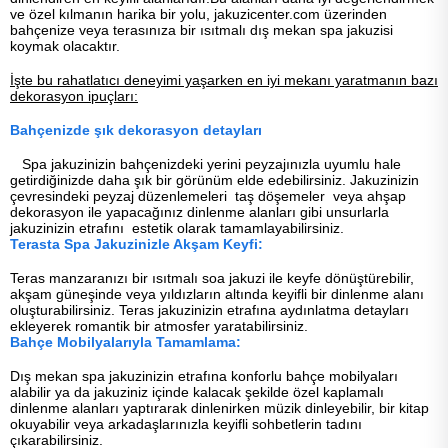
ve özel kılmanın harika bir yolu, jakuzicenter.com üzerinden
bahçenize veya terasınıza bir ısıtmalı dış mekan spa jakuzisi
koymak olacaktır.
İşte bu rahatlatıcı deneyimi yaşarken en iyi mekanı yaratmanın bazı
dekorasyon ipuçları:
Bahçenizde şık dekorasyon detayları
Spa jakuzinizin bahçenizdeki yerini peyzajınızla uyumlu hale
getirdiğinizde daha şık bir görünüm elde edebilirsiniz. Jakuzinizin
çevresindeki peyzaj düzenlemeleri taş döşemeler veya ahşap
dekorasyon ile yapacağınız dinlenme alanları gibi unsurlarla
jakuzinizin etrafını estetik olarak tamamlayabilirsiniz.
Terasta Spa Jakuzinizle Akşam Keyfi:
Teras manzaranızı bir ısıtmalı soa jakuzi ile keyfe dönüştürebilir,
akşam güneşinde veya yıldızların altında keyifli bir dinlenme alanı
oluşturabilirsiniz. Teras jakuzinizin etrafına aydınlatma detayları
ekleyerek romantik bir atmosfer yaratabilirsiniz.
Bahçe Mobilyalarıyla Tamamlama:
Dış mekan spa jakuzinizin etrafına konforlu bahçe mobilyaları
alabilir ya da jakuziniz içinde kalacak şekilde özel kaplamalı
dinlenme alanları yaptırarak dinlenirken müzik dinleyebilir, bir kitap
okuyabilir veya arkadaşlarınızla keyifli sohbetlerin tadını
çıkarabilirsiniz.