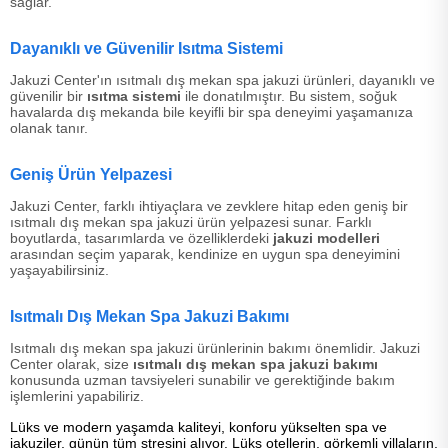
sağlar.
Dayanıklı ve Güvenilir Isıtma Sistemi
Jakuzi Center'ın ısıtmalı dış mekan spa jakuzi ürünleri, dayanıklı ve
güvenilir bir
ısıtma sistemi
ile donatılmıştır. Bu sistem, soğuk
havalarda dış mekanda bile keyifli bir spa deneyimi yaşamanıza
olanak tanır.
Geniş Ürün Yelpazesi
Jakuzi Center, farklı ihtiyaçlara ve zevklere hitap eden geniş bir
ısıtmalı dış mekan spa jakuzi ürün yelpazesi sunar. Farklı
boyutlarda, tasarımlarda ve özelliklerdeki
jakuzi modelleri
arasından seçim yaparak, kendinize en uygun spa deneyimini
yaşayabilirsiniz.
Isıtmalı Dış Mekan Spa Jakuzi Bakımı
Isıtmalı dış mekan spa jakuzi ürünlerinin bakımı önemlidir. Jakuzi
Center olarak, size
ısıtmalı dış mekan spa jakuzi bakımı
konusunda uzman tavsiyeleri sunabilir ve gerektiğinde bakım
işlemlerini yapabiliriz.
Lüks ve modern yaşamda kaliteyi, konforu yükselten spa ve
jakuziler, günün tüm stresini alıyor. Lüks otellerin, görkemli villaların,