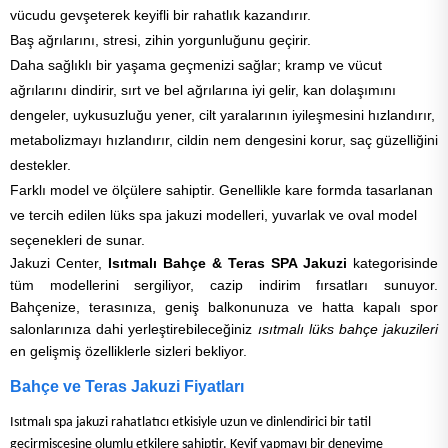
vücudu gevşeterek keyifli bir rahatlık kazandırır.
Baş ağrılarını, stresi, zihin yorgunluğunu geçirir.
Daha sağlıklı bir yaşama geçmenizi sağlar; kramp ve vücut
ağrılarını dindirir, sırt ve bel ağrılarına iyi gelir, kan dolaşımını
dengeler, uykusuzluğu yener, cilt yaralarının iyileşmesini hızlandırır,
metabolizmayı hızlandırır, cildin nem dengesini korur, saç güzelliğini
destekler.
Farklı model ve ölçülere sahiptir. Genellikle kare formda tasarlanan
ve tercih edilen lüks spa jakuzi modelleri, yuvarlak ve oval model
seçenekleri de sunar.
Jakuzi Center,
Isıtmalı Bahçe & Teras SPA Jakuzi
kategorisinde
tüm modellerini sergiliyor, cazip indirim fırsatları sunuyor.
Bahçenize, terasınıza, geniş balkonunuza ve hatta kapalı spor
salonlarınıza dahi yerleştirebileceğiniz
ısıtmalı lüks bahçe jakuzileri
en gelişmiş özelliklerle sizleri bekliyor.
Bahçe ve Teras Jakuzi Fiyatları
Isıtmalı spa jakuzi rahatlatıcı etkisiyle uzun ve dinlendirici bir tatil
geçirmişçesine olumlu etkilere sahiptir. Keyif yapmayı bir deneyime