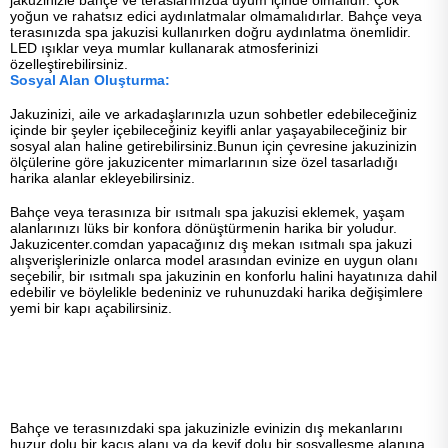
yoğun ve rahatsız edici aydınlatmalar olmamalıdırlar. Bahçe veya
terasınızda spa jakuzisi kullanırken doğru aydınlatma önemlidir.
LED ışıklar veya mumlar kullanarak atmosferinizi
özelleştirebilirsiniz.
Sosyal Alan Oluşturma:
Jakuzinizi, aile ve arkadaşlarınızla uzun sohbetler edebileceğiniz
içinde bir şeyler içebileceğiniz keyifli anlar yaşayabileceğiniz bir
sosyal alan haline getirebilirsiniz.Bunun için çevresine jakuzinizin
ölçülerine göre jakuzicenter mimarlarının size özel tasarladığı
harika alanlar ekleyebilirsiniz.
Bahçe veya terasınıza bir ısıtmalı spa jakuzisi eklemek, yaşam
alanlarınızı lüks bir konfora dönüştürmenin harika bir yoludur.
Jakuzicenter.comdan yapacağınız dış mekan ısıtmalı spa jakuzi
alışverişlerinizle onlarca model arasından evinize en uygun olanı
seçebilir, bir ısıtmalı spa jakuzinin en konforlu halini hayatınıza dahil
edebilir ve böylelikle bedeniniz ve ruhunuzdaki harika değişimlere
yemi bir kapı açabilirsiniz.
Bahçe ve terasınızdaki spa jakuzinizle evinizin dış mekanlarını
huzur dolu bir kaçış alanı ya da keyif dolu bir sosyalleşme alanına