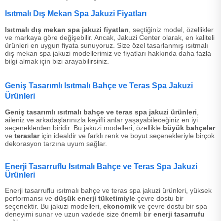
Isıtmalı Dış Mekan Spa Jakuzi Fiyatları
Isıtmalı dış mekan spa jakuzi fiyatları
, seçtiğiniz model, özellikler
ve markaya göre değişebilir. Ancak, Jakuzi Center olarak, en kaliteli
ürünleri en uygun fiyata sunuyoruz. Size özel tasarlanmış ısıtmalı
dış mekan spa jakuzi modellerimiz ve fiyatları hakkında daha fazla
bilgi almak için bizi arayabilirsiniz.
Geniş Tasarımlı Isıtmalı Bahçe ve Teras Spa Jakuzi
Ürünleri
Geniş tasarımlı ısıtmalı bahçe ve teras spa jakuzi ürünleri
,
aileniz ve arkadaşlarınızla keyifli anlar yaşayabileceğiniz en iyi
seçeneklerden biridir. Bu jakuzi modelleri, özellikle
büyük bahçeler
ve
teraslar
için idealdir ve farklı renk ve boyut seçenekleriyle birçok
dekorasyon tarzına uyum sağlar.
Enerji Tasarruflu Isıtmalı Bahçe ve Teras Spa Jakuzi
Ürünleri
Enerji tasarruflu ısıtmalı bahçe ve teras spa jakuzi ürünleri, yüksek
performansı ve
düşük enerji tüketimiyle
çevre dostu bir
seçenektir. Bu jakuzi modelleri,
ekonomik
ve çevre dostu bir spa
deneyimi sunar ve uzun vadede size önemli bir
enerji tasarrufu