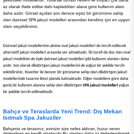
şeklindeki modellerdir. Yuvarlak olması nedeni ile ihtiyacı çok daha
az olarak ifade edilse dahi kapladıkları alana göre kullanım alanı
daha azdır. Görsel açıdan son derece eşsiz bir görünüme sahip
olan dairesel SPA jakuzi modelleri arasından kendiniz için en uygun
olanı seçebilirsiniz.
Dairesel jakuzi modellerinin aksine oval jakuzi modelleri de tercih edilecek
alternatif jakuzi modelleri arasında yer almaktadır. İki tarafı da düz olan oval
jakuzi modelinin de tıpkı dairesel jakuzi modelleri gibi kullanım alanları daha
azdır. Son olarak dikdörtgen jakuzi modellerini de yoğun bir şekilde tercih
edebilirsiniz. Küvetler ile benzer bir görünüme sahip olan dikdörtgen jakuzi
modellerinde tasarım ikinci planda kalmaktadır. Diğer modellere göre daha
geniş bir kullanım alanına sahip olan dikdörtgen
SPA jakuzi modelleri
yoğun
bir şekilde tercih edilmektedir.
Bahçe ve Teraslarda Yeni Trend: Dış Mekan
Isıtmalı Spa Jakuziler
Bahçeniz ve terasınız, evinizin size nefes aldıran, huzur veren
dinlendiren en keyifli alanlarıdır.Bu alanları daha iyi değerlendirmek