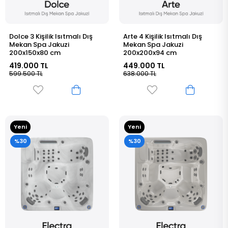
Dolce 3 Kişilik Isıtmalı Dış
Arte 4 Kişilik Isıtmalı Dış
Mekan Spa Jakuzi
Mekan Spa Jakuzi
200x150x80 cm
200x200x94 cm
419.000 TL
449.000 TL
599.500 TL
638.000 TL
Yeni
Yeni
Ürün
Ürün
%30
%30