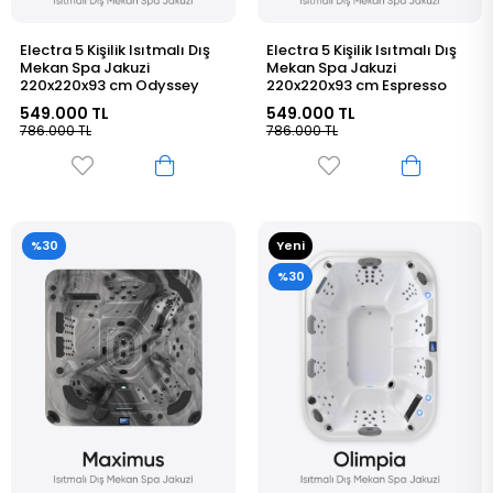
Electra 5 Kişilik Isıtmalı Dış
Electra 5 Kişilik Isıtmalı Dış
Mekan Spa Jakuzi
Mekan Spa Jakuzi
220x220x93 cm Odyssey
220x220x93 cm Espresso
549.000 TL
549.000 TL
786.000 TL
786.000 TL
%30
Yeni
Ürün
%30