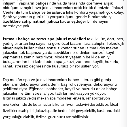
ihtişamlı yapıların bahçesinde ya da terasında görmeye alışık
olduğumuz açık hava jakuzi tasarımları artık bir tık ötenizde. Jakuzi
Center ile tüm bahçe ve teraslarda lüks konforu yaşamak çok kolay.
Şehir yaşamının gürültülü yorgunluğunu geride bırakmada iyi
özelliklere sahip
ısıtmalı
jakuzi
kadar eşdeğer bir deneyim
neredeyse yok.
Isıtmalı bahçe ve teras spa jakuzi modelleri
tek, iki, üç, dört, beş,
yedi gibi artan kişi sayısına göre özel tasarımlara sahiptir. Teknolojik
altyapısıyla kullanıcılara sonsuz konfor sunan ısıtmalı dış mekan
jakuziler, tek başınıza ya da sevdiklerinizle dinlenmenize, keyif
yapmanıza zemin hazırlıyor. Modern yaşamın belki de en iyi
buluşlarından biri kabul eden spa jakuzi, zamanın keyifli, huzurlu,
rahat, stressiz geçmesinde kusursuz bir rol üstleniyor.
Dış mekân spa ve jakuzi tasarımları bahçe – teras gibi geniş
alanların dekorasyonunda demirbaş rol üstleniyor, dekorasyonu
şekillendiriyor. Eğlenceli sohbetler, keyifli ve huzurlu anlar bahçe
jakuzileri ile tüm stresi alıyor, tatlı bir motivasyon yüklüyor.
Isıtmalı jakuzi ve dış mekân spa modelleri engelli, rehabilitasyon
merkezlerinde de bu amaçlarla kullanılıyor, tedaviyi destekliyor. İdeal
özelliklere sahip bir jakuzi spa ile bedeninizi gevşetebilir, kaslarınızdaki
yorgunluğu alabilir, fiziksel gücünüzü artırabilirsiniz.