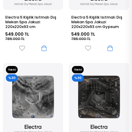
Electra 5 Kişilik Isıtmalı Dış
Electra 5 Kişilik Isıtmalı Dış
Mekan Spa Jakuzi
Mekan Spa Jakuzi
220x220x93 cm
220x220x93 cm Gypsum
549.000 TL
549.000 TL
786.000 TL
786.000 TL
Yeni
Yeni
Ürün
Ürün
%30
%30