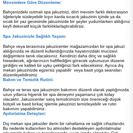
Mevsimlere Göre Düzenleme:
Bahçenizdeki ısıtmalı spa jakuzinizi, dört mevsim farklı dekorasyon
öğeleriyle süsleyebilir kışın karda sıcacık jakuzinin içinde ya da
sıcak bir yaz gecesinde jakuzinizde bir şeyler yudumlarken aldığınız
keyfi dekoratif küçük farklılıklarlaştırabilirsiz.
Spa Jakuzinizle Sağlıklı Yaşam:
Bahçe veya terasınıza jakuzicenter mağazamızdan bir spa jakuzi
aldığınızda ve düzenli kullandığınızda hayatınızdaki mucizevi
değişimlere tanık olacaksınız. Kendinizi daha dinç ve sağlıklı
hissedecek, ağrılarınızın hafiflediğini görecek uykunuzun düzene
girdiğini ve kaliteli bir uyku çektiğinizi fark edeceksiniz. Ayrıca dış
mekan jakuzinizde egzersiz yapabilir veya basit yoga seansları
düzenleyebilirsiniz.
Bakım ve Temizlik Rutini:
Bahçe ve teras spa jakuzinizin bakımını düzenli olarak yaptığınızda
uzun yıllarca hijyenik bir spa deneyimi yaşamanız çok kolay
olacaktır. Jakuzicenter satış temsilcimizin size önereceği düşük
bütçeli ve basit birkaç işlemle jakuzinizi temizleyebilir ve rutin
bakımını yapabilirsiniz.
Aydınlatma Detayları:
Dış mekan spa jakuziler derin bir rahatlama ve sağlık cihazlarıdır.
Bu nedenle kullanırken bu atmosferi destekleyen aydınlatmalar
jakuzinizle bahçe ve teraslarınızda uyum içinde olmalıdır. Çok