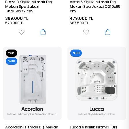
Blaze 3 Kişilik Isıtmalı Dış
Vista 5 Kişilik Isıtmalı Dış
Mekan Spa Jakuzi
Mekan Spa Jakuzi Q210x95
185x150x72 cm
cm
369.000 TL
479.000 TL
528.000 TL
687.500 TL
Yeni
%30
Ürün
%30
Acordion Isıtmalı Dış Mekan
Lucca 6 Kişilik Isıtmalı Dış