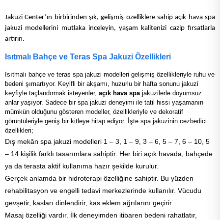
Jakuzi Center’ın birbirinden şık, gelişmiş özelliklere sahip açık hava spa
jakuzi modellerini mutlaka inceleyin, yaşam kalitenizi cazip fırsatlarla
artırın.
Isıtmalı Bahçe ve Teras Spa Jakuzi Özellikleri
Isıtmalı bahçe ve teras spa jakuzi modelleri gelişmiş özellikleriyle ruhu ve
bedeni şımartıyor. Keyifli bir akşamı, huzurlu bir hafta sonunu jakuzi
keyfiyle taçlandırmak isteyenler,
açık hava spa
jakuzilerle doyumsuz
anlar yaşıyor. Sadece bir spa jakuzi deneyimi ile tatil hissi yaşamanın
mümkün olduğunu gösteren modeller, özellikleriyle ve dekoratif
görüntüleriyle geniş bir kitleye hitap ediyor. İşte spa jakuzinin cezbedici
özellikleri;
Dış mekân spa jakuzi modelleri 1 – 3, 1 – 9, 3 – 6, 5 – 7, 6 – 10, 5
– 14 kişilik farklı tasarımlara sahiptir. Her biri açık havada, bahçede
ya da terasta aktif kullanıma hazır şekilde kurulur.
Gerçek anlamda bir hidroterapi özelliğine sahiptir. Bu yüzden
rehabilitasyon ve engelli tedavi merkezlerinde kullanılır. Vücudu
gevşetir, kasları dinlendirir, kas eklem ağrılarını geçirir.
Masaj özelliği vardır. İlk deneyimden itibaren bedeni rahatlatır,