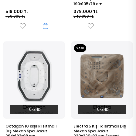
190x135x78 cm
519.000 TL
379.000 TL
750.000 TL
540.000 TL
Yeni
Ürün
TÜKENDI
TÜKENDI
Octagon 10 Kişilik Isıtmalı
Electra 5 Kişilik Isıtmalı Dış
Dış Mekan Spa Jakuzi
Mekan Spa Jakuzi
294x193x98 cm
220x220x93 cm Sunset