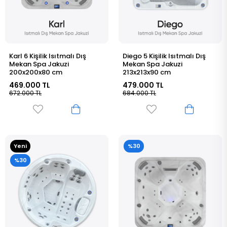
Karl 6 Kişilik Isıtmalı Dış
Diego 5 Kişilik Isıtmalı Dış
Mekan Spa Jakuzi
Mekan Spa Jakuzi
200x200x80 cm
213x213x90 cm
469.000 TL
479.000 TL
672.000 TL
684.000 TL
Yeni
%30
Ürün
%30