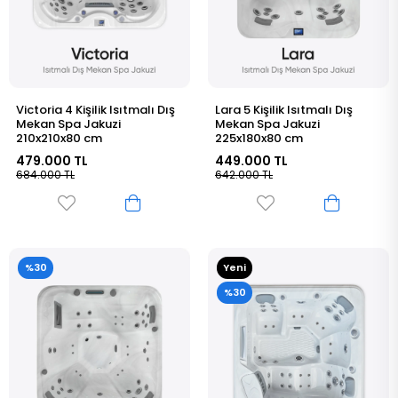
Victoria 4 Kişilik Isıtmalı Dış
Lara 5 Kişilik Isıtmalı Dış
Mekan Spa Jakuzi
Mekan Spa Jakuzi
210x210x80 cm
225x180x80 cm
479.000 TL
449.000 TL
684.000 TL
642.000 TL
%30
Yeni
Ürün
%30