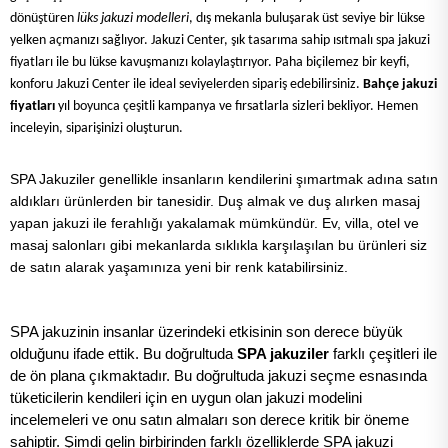
dönüştüren
lüks jakuzi modelleri
, dış mekanla buluşarak üst seviye bir lükse
yelken açmanızı sağlıyor. Jakuzi Center, şık tasarıma sahip ısıtmalı spa jakuzi
fiyatları ile bu lükse kavuşmanızı kolaylaştırıyor. Paha biçilemez bir keyfi,
konforu Jakuzi Center ile ideal seviyelerden sipariş edebilirsiniz.
Bahçe jakuzi
fiyatları
yıl boyunca çeşitli kampanya ve fırsatlarla sizleri bekliyor. Hemen
inceleyin, siparişinizi oluşturun.
SPA Jakuziler genellikle insanların kendilerini şımartmak adına satın
aldıkları ürünlerden bir tanesidir. Duş almak ve duş alırken masaj
yapan jakuzi ile ferahlığı yakalamak mümkündür. Ev, villa, otel ve
masaj salonları gibi mekanlarda sıklıkla karşılaşılan bu ürünleri siz
de satın alarak yaşamınıza yeni bir renk katabilirsiniz.
SPA jakuzinin insanlar üzerindeki etkisinin son derece büyük
olduğunu ifade ettik. Bu doğrultuda
SPA jakuziler
farklı çeşitleri ile
de ön plana çıkmaktadır. Bu doğrultuda
jakuzi
seçme esnasında
tüketicilerin kendileri için en uygun olan jakuzi modelini
incelemeleri ve onu satın almaları son derece kritik bir öneme
sahiptir. Şimdi gelin birbirinden farklı özelliklerde SPA jakuzi