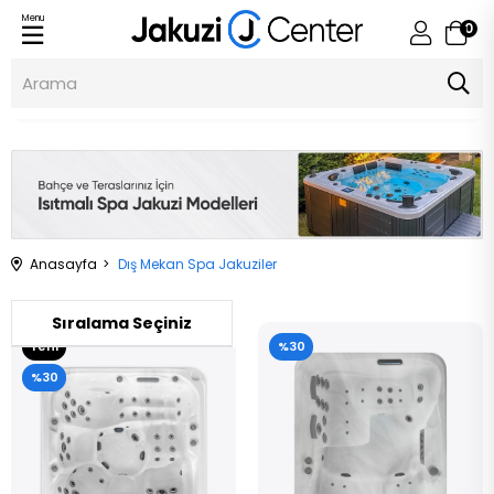
Menu
0
Jakuzi Center
Anasayfa
Dış Mekan Spa Jakuziler
Yeni
%30
Ürün
%30