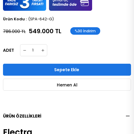
(SPA-642-G)
549.000 TL
786.000 TL
%
30
İndirim
ADET
ÜRÜN ÖZELLIKLERI
Electra