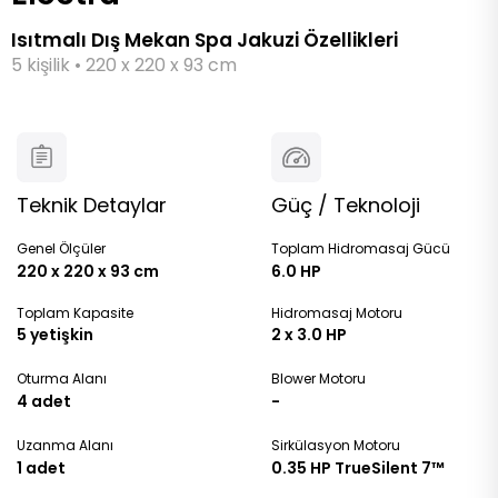
Isıtmalı Dış Mekan Spa Jakuzi Özellikleri
5 kişilik • 220 x 220 x 93 cm
Teknik Detaylar
Güç / Teknoloji
Genel Ölçüler
Toplam Hidromasaj Gücü
220 x 220 x 93 cm
6.0 HP
Toplam Kapasite
Hidromasaj Motoru
5 yetişkin
2 x 3.0 HP
Oturma Alanı
Blower Motoru
4 adet
-
Uzanma Alanı
Sirkülasyon Motoru
1 adet
0.35 HP TrueSilent 7™