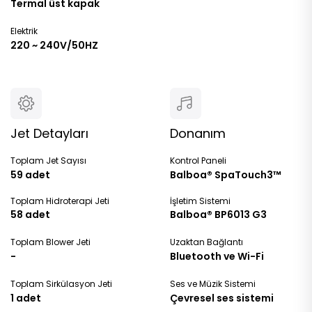
Termal üst kapak
Elektrik
220 ~ 240V/50HZ
Jet Detayları
Donanım
Toplam Jet Sayısı
Kontrol Paneli
59 adet
Balboa® SpaTouch3™
Toplam Hidroterapi Jeti
İşletim Sistemi
58 adet
Balboa® BP6013 G3
Toplam Blower Jeti
Uzaktan Bağlantı
-
Bluetooth ve Wi-Fi
Toplam Sirkülasyon Jeti
Ses ve Müzik Sistemi
1 adet
Çevresel ses sistemi