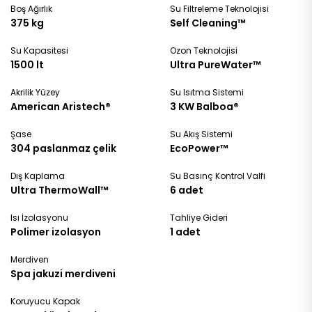
Boş Ağırlık
Su Filtreleme Teknolojisi
375 kg
Self Cleaning™
Su Kapasitesi
Ozon Teknolojisi
1500 lt
Ultra PureWater™
Akrilik Yüzey
Su Isıtma Sistemi
American Aristech®
3 KW Balboa®
Şase
Su Akış Sistemi
304 paslanmaz çelik
EcoPower™
Dış Kaplama
Su Basınç Kontrol Valfi
Ultra ThermoWall™
6 adet
Isı İzolasyonu
Tahliye Gideri
Polimer izolasyon
1 adet
Merdiven
Spa jakuzi merdiveni
Koruyucu Kapak