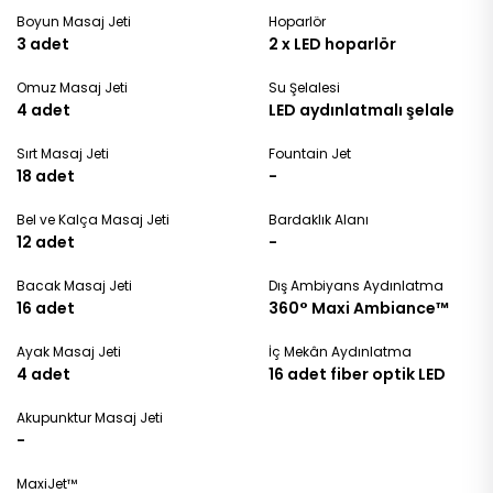
Boyun Masaj Jeti
Hoparlör
3 adet
2 x LED hoparlör
Omuz Masaj Jeti
Su Şelalesi
4 adet
LED aydınlatmalı şelale
Sırt Masaj Jeti
Fountain Jet
18 adet
-
Bel ve Kalça Masaj Jeti
Bardaklık Alanı
12 adet
-
Bacak Masaj Jeti
Dış Ambiyans Aydınlatma
16 adet
360° Maxi Ambiance™
Ayak Masaj Jeti
İç Mekân Aydınlatma
4 adet
16 adet fiber optik LED
Akupunktur Masaj Jeti
-
MaxiJet™