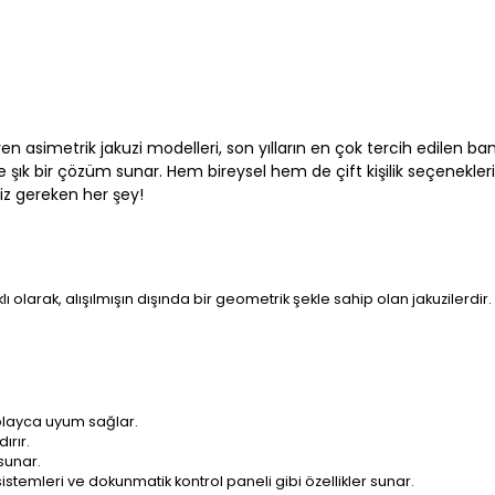
asimetrik jakuzi modelleri, son yılların en çok tercih edilen banyo
le şık bir çözüm sunar. Hem bireysel hem de çift kişilik seçenekler
niz gereken her şey!
ı olarak, alışılmışın dışında bir geometrik şekle sahip olan jakuzilerdi
olayca uyum sağlar.
ırır.
 sunar.
stemleri ve dokunmatik kontrol paneli gibi özellikler sunar.