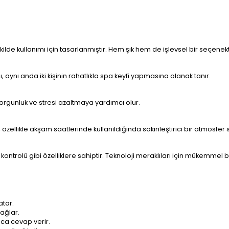
kilde kullanımı için tasarlanmıştır. Hem şık hem de işlevsel bir seçenekt
, aynı anda iki kişinin rahatlıkla spa keyfi yapmasına olanak tanır.
yorgunluk ve stresi azaltmaya yardımcı olur.
, özellikle akşam saatlerinde kullanıldığında sakinleştirici bir atmosfer 
kontrolü gibi özelliklere sahiptir. Teknoloji meraklıları için mükemmel b
atar.
ağlar.
aca cevap verir.