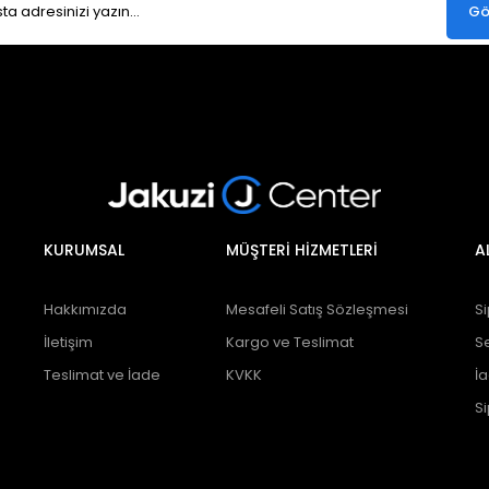
Gö
KURUMSAL
MÜŞTERİ HİZMETLERİ
A
Hakkımızda
Mesafeli Satış Sözleşmesi
Si
İletişim
Kargo ve Teslimat
S
Teslimat ve İade
KVKK
İ
Si