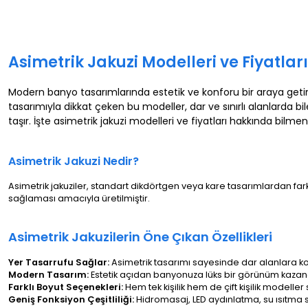
Asimetrik Jakuzi Modelleri ve Fiyatları
Modern banyo tasarımlarında estetik ve konforu bir araya getiren 
tasarımıyla dikkat çeken bu modeller, dar ve sınırlı alanlarda bi
taşır. İşte asimetrik jakuzi modelleri ve fiyatları hakkında bilme
Asimetrik Jakuzi Nedir?
Asimetrik jakuziler, standart dikdörtgen veya kare tasarımlardan farkl
sağlaması amacıyla üretilmiştir.
Asimetrik Jakuzilerin Öne Çıkan Özellikleri
Yer Tasarrufu Sağlar:
Asimetrik tasarımı sayesinde dar alanlara k
Modern Tasarım:
Estetik açıdan banyonuza lüks bir görünüm kazand
Farklı Boyut Seçenekleri:
Hem tek kişilik hem de çift kişilik modeller
Geniş Fonksiyon Çeşitliliği:
Hidromasaj, LED aydınlatma, su ısıtma si