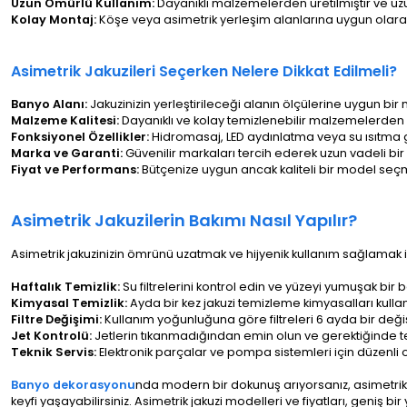
Uzun Ömürlü Kullanım:
Dayanıklı malzemelerden üretilmiştir ve uzu
Kolay Montaj:
Köşe veya asimetrik yerleşim alanlarına uygun olarak
Asimetrik Jakuzileri Seçerken Nelere Dikkat Edilmeli?
Banyo Alanı:
Jakuzinizin yerleştirileceği alanın ölçülerine uygun bir
Malzeme Kalitesi:
Dayanıklı ve kolay temizlenebilir malzemelerden ya
Fonksiyonel Özellikler:
Hidromasaj, LED aydınlatma veya su ısıtma gib
Marka ve Garanti:
Güvenilir markaları tercih ederek uzun vadeli bir 
Fiyat ve Performans:
Bütçenize uygun ancak kaliteli bir model seç
Asimetrik Jakuzilerin Bakımı Nasıl Yapılır?
Asimetrik jakuzinizin ömrünü uzatmak ve hijyenik kullanım sağlamak 
Haftalık Temizlik:
Su filtrelerini kontrol edin ve yüzeyi yumuşak bir b
Kimyasal Temizlik:
Ayda bir kez jakuzi temizleme kimyasalları kullan
Filtre Değişimi:
Kullanım yoğunluğuna göre filtreleri 6 ayda bir değiş
Jet Kontrolü:
Jetlerin tıkanmadığından emin olun ve gerektiğinde t
Teknik Servis:
Elektronik parçalar ve pompa sistemleri için düzenli 
Banyo dekorasyonu
nda modern bir dokunuş arıyorsanız, asimetri
keyfi yaşayabilirsiniz. Asimetrik jakuzi modelleri ve fiyatları, geni