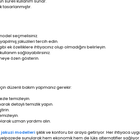
n süreli kullanım sunar.
 tasarlanmıştır.
 model seçmelisiniz.
pılmış jakuzileri tercih edin.
i ek özelliklere ihtiyacınız olup olmadığını belirleyin.
kullanım sağlayabilirsiniz.
meye özen gösterin.
için düzenli bakım yapmanız gerekir:
ezle temizleyin.
arak detaylı temizlik yapın.
tirin.
emizleyin.
olarak uzman yardımı alın.
k
jakuzi modelleri
şıklık ve konforu bir araya getiriyor. Her ihtiyaca uy
ş bir yelpazede sunularak hem ekonomik hem de lüks alternatifler sağlıyo