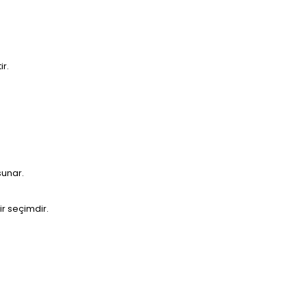
ir.
sunar.
ir seçimdir.