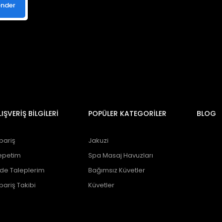
nder
LIŞVERİŞ BİLGİLERİ
POPÜLER KATEGORİLER
BLOG
pariş
Jakuzi
epetim
Spa Masaj Havuzları
ade Taleplerim
Bağımsız Küvetler
pariş Takibi
Küvetler