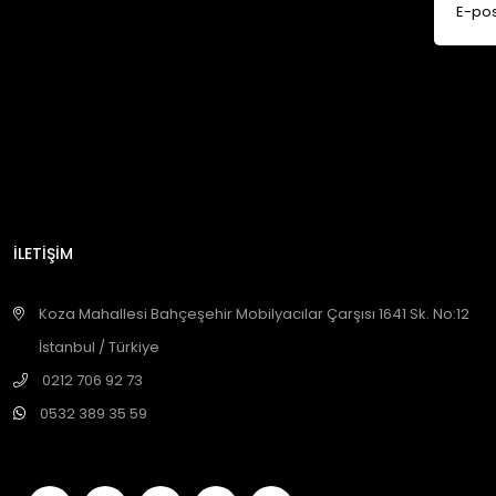
İLETİŞİM
Koza Mahallesi Bahçeşehir Mobilyacılar Çarşısı 1641 Sk. No:12
İstanbul / Türkiye
0212 706 92 73
0532 389 35 59