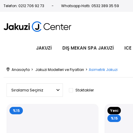
Telefon: 0212 706 92 73
Whatsapp Hattı: 0532 389 35 59
JAKUZİ
DIŞ MEKAN SPA JAKUZİ
ICE
Anasayfa
Jakuzi Modelleri ve Fiyatları
Asimetrik Jakuzi
Stoktakiler
%15
Yeni
Ürün
%15