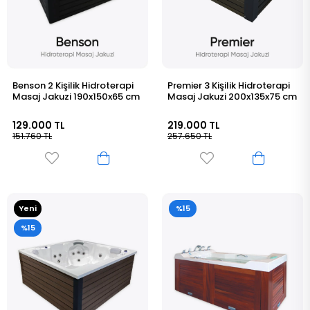
Benson 2 Kişilik Hidroterapi
Premier 3 Kişilik Hidroterapi
Masaj Jakuzi 190x150x65 cm
Masaj Jakuzi 200x135x75 cm
129.000 TL
219.000 TL
151.760 TL
257.650 TL
Yeni
%15
Ürün
%15