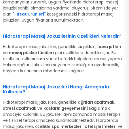
kampanyalar sunarak, uygun fiyatlarda hidroterapi masaj
jakuzisi sahibi olmalarına yardımcı oluyoruz. Sitemizde yer
alan
"Fırsat Ürünleri"
kategorisindeki hidroterapi masaj
jakuzileri, uygun fiyatlarla sunulmaktadır.
Hidroterapi Masaj Jakuzilerinin Özellikleri Nelerdir?
Hidroterapi masaj jakuzileri, genellikle
su jetleri
,
hava jetleri
ve
masaj püskürtücüleri
gibi özelliklerle donatılmıştır. Bu
özellikler, kullanıcılara vücutta farklı bölgelere masaj yapma
imkanı sağlar. Jakuzilerin suyunun sıcaklığı da ayarlanabilir,
böylece kullanıcının rahatlaması sağlanır.
Hidroterapi Masaj Jakuzileri Hangi Amaçlarla
Kullanılır?
Hidroterapi masaj jakuzileri, genellikle
ağrıları azaltmak
,
stresi azaltmak
ve
kasların gevşemesini sağlamak
amacıyla kullanılır. Bu jakuziler aynı zamanda masaj terapisi
ve fiziksel terapi amacıyla kullanılabilmektedir. Hidroterapi
masaj jakuzileri, özellikle
spa merkezleri
,
otel işletmeleri
ve