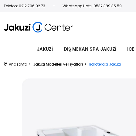
Telefon: 0212 706 92 73
Whatsapp Hattı: 0532 389 35 59
JAKUZİ
DIŞ MEKAN SPA JAKUZİ
ICE
Anasayfa
Jakuzi Modelleri ve Fiyatları
Hidroterapi Jakuzi