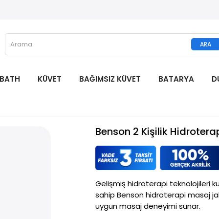
 BATH
KÜVET
BAĞIMSIZ KÜVET
BATARYA
D
Benson 2 Kişilik Hidrote
Gelişmiş hidroterapi teknolojileri 
sahip Benson hidroterapi masaj jak
uygun masaj deneyimi sunar.