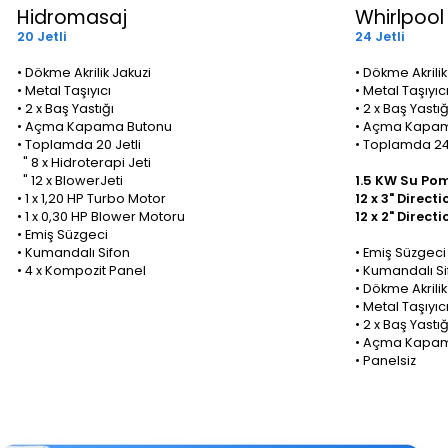
Hidromasaj
Whirlpool 
20 Jetli
24 Jetli
• Dökme Akrilik Jakuzi
• Dökme Akrilik
• Metal Taşıyıcı
• Metal Taşıyıc
• 2 x Baş Yastığı
• 2 x Baş Yastığ
• Açma Kapama Butonu
• Açma Kapam
• Toplamda 20 Jetli
• Toplamda 24 
" 8 x Hidroterapi Jeti
" 12 x BlowerJeti
1.5 KW Su Pom
• 1 x 1,20 HP Turbo Motor
12 x 3" Directi
• 1 x 0,30 HP Blower Motoru
12 x 2" Directi
• Emiş Süzgeci
• Kumandalı Sifon
• Emiş Süzgeci
• 4 x Kompozit Panel
• Kumandalı Si
• Dökme Akrilik
• Metal Taşıyıc
• 2 x Baş Yastığ
• Açma Kapam
• Panelsiz