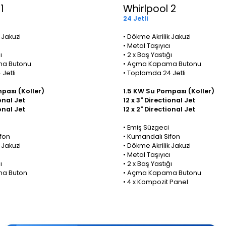
1
Whirlpool 2
24 Jetli
 Jakuzi
• Dökme Akrilik Jakuzi
ı
• Metal Taşıyıcı
ı
• 2 x Baş Yastığı
a Butonu
• Açma Kapama Butonu
Jetli
• Toplamda 24 Jetli
pası (Koller)
1.5 KW Su Pompası
(Koller)
onal Jet
12 x 3" Directional Jet
onal Jet
12 x 2" Directional Jet
• Emiş Süzgeci
fon
• Kumandalı Sifon
 Jakuzi
• Dökme Akrilik Jakuzi
ı
• Metal Taşıyıcı
ı
• 2 x Baş Yastığı
a Buton
• Açma Kapama Butonu
• 4 x Kompozit Panel