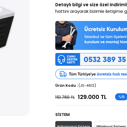
Detaylı bilgi ve size özel indiriml
hattını arayarak bizimle iletişime ge
(JS-4612)
129.000 TL
151.760 TL
%
15
İndiri
SİSTEM
Hidromasaj Sistem
Whirlpool Sistem