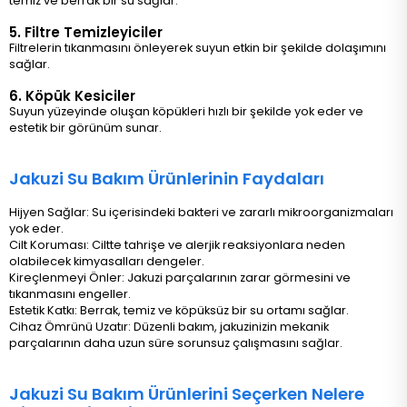
temiz ve berrak bir su sağlar.
5. Filtre Temizleyiciler
Filtrelerin tıkanmasını önleyerek suyun etkin bir şekilde dolaşımını
sağlar.
6. Köpük Kesiciler
Suyun yüzeyinde oluşan köpükleri hızlı bir şekilde yok eder ve
estetik bir görünüm sunar.
Jakuzi Su Bakım Ürünlerinin Faydaları
Hijyen Sağlar: Su içerisindeki bakteri ve zararlı mikroorganizmaları
yok eder.
Cilt Koruması: Ciltte tahrişe ve alerjik reaksiyonlara neden
olabilecek kimyasalları dengeler.
Kireçlenmeyi Önler: Jakuzi parçalarının zarar görmesini ve
tıkanmasını engeller.
Estetik Katkı: Berrak, temiz ve köpüksüz bir su ortamı sağlar.
Cihaz Ömrünü Uzatır: Düzenli bakım, jakuzinizin mekanik
parçalarının daha uzun süre sorunsuz çalışmasını sağlar.
Jakuzi Su Bakım Ürünlerini Seçerken Nelere