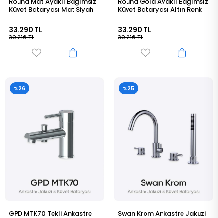
Round Mat Ayaklı Bağımsız
Round Gold Ayaklı Bağımsız
Küvet Bataryası Mat Siyah
Küvet Bataryası Altın Renk
33.290 TL
33.290 TL
39.216 TL
39.216 TL
%26
%25
GPD MTK70 Tekli Ankastre
Swan Krom Ankastre Jakuzi