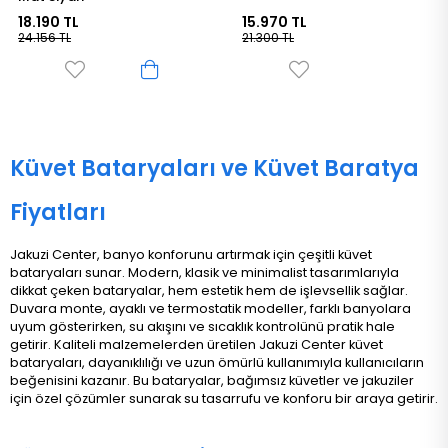
18.190 TL
15.970 TL
24.156 TL
21.300 TL
Küvet Bataryaları ve Küvet Baratya
Fiyatları
Jakuzi Center, banyo konforunu artırmak için çeşitli küvet
bataryaları sunar. Modern, klasik ve minimalist tasarımlarıyla
dikkat çeken bataryalar, hem estetik hem de işlevsellik sağlar.
Duvara monte, ayaklı ve termostatik modeller, farklı banyolara
uyum gösterirken, su akışını ve sıcaklık kontrolünü pratik hale
getirir. Kaliteli malzemelerden üretilen Jakuzi Center küvet
bataryaları, dayanıklılığı ve uzun ömürlü kullanımıyla kullanıcıların
beğenisini kazanır. Bu bataryalar, bağımsız küvetler ve jakuziler
için özel çözümler sunarak su tasarrufu ve konforu bir araya getirir​.