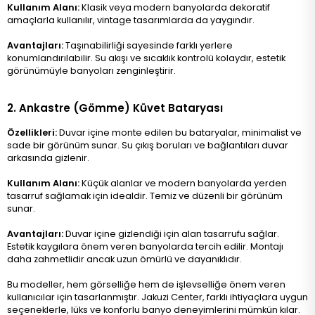
Kullanım Alanı:
Klasik veya modern banyolarda dekoratif
amaçlarla kullanılır, vintage tasarımlarda da yaygındır.
Avantajları:
Taşınabilirliği sayesinde farklı yerlere
konumlandırılabilir. Su akışı ve sıcaklık kontrolü kolaydır, estetik
görünümüyle banyoları zenginleştirir​.
2. Ankastre (Gömme) Küvet Bataryası
Özellikleri:
Duvar içine monte edilen bu bataryalar, minimalist ve
sade bir görünüm sunar. Su çıkış boruları ve bağlantıları duvar
arkasında gizlenir.
Kullanım Alanı:
Küçük alanlar ve modern banyolarda yerden
tasarruf sağlamak için idealdir. Temiz ve düzenli bir görünüm
sunar.
Avantajları:
Duvar içine gizlendiği için alan tasarrufu sağlar.
Estetik kaygılara önem veren banyolarda tercih edilir. Montajı
daha zahmetlidir ancak uzun ömürlü ve dayanıklıdır​.
Bu modeller, hem görselliğe hem de işlevselliğe önem veren
kullanıcılar için tasarlanmıştır. Jakuzi Center, farklı ihtiyaçlara uygun
seçeneklerle, lüks ve konforlu banyo deneyimlerini mümkün kılar.