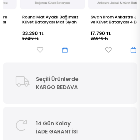
Round Mat Ayaklı Bağımsız
Swan Krom Ankastre Jakuzi
Küvet Bataryası Mat Siyah
ve Küvet Bataryası 4 Delikli
33.290 TL
17.790 TL
39.216 TL
23.640 TL
Seçili Ürünlerde
KARGO BEDAVA
14 Gün Kolay
İADE GARANTİSİ