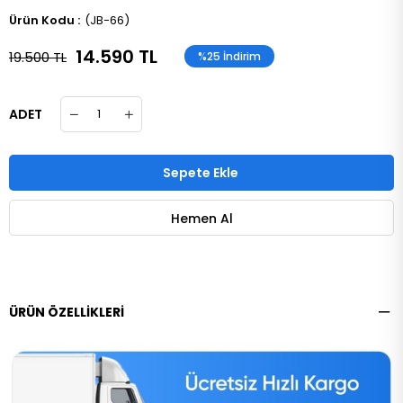
(JB-66)
14.590 TL
19.500 TL
%
25
İndirim
ADET
ÜRÜN ÖZELLIKLERI