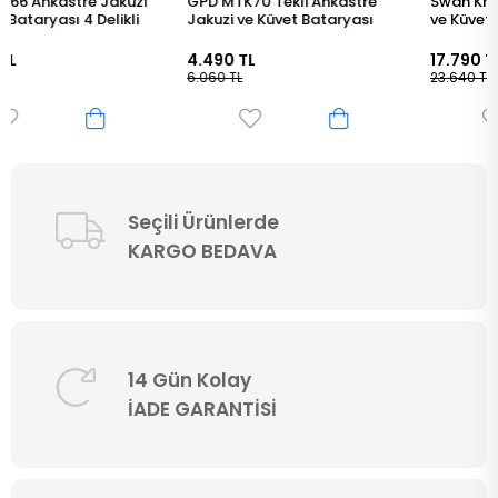
GPD MTK70 Tekli Ankastre
Swan Krom Ankastre Jakuzi
Jakuzi ve Küvet Bataryası
ve Küvet Bataryası 4 Delikli
4.490 TL
17.790 TL
6.060 TL
23.640 TL
Seçili Ürünlerde
KARGO BEDAVA
14 Gün Kolay
İADE GARANTİSİ