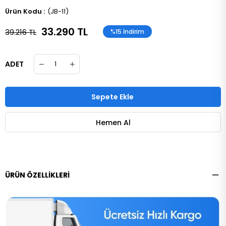
(JB-11)
33.290 TL
39.216 TL
%
15
İndirim
ADET
ÜRÜN ÖZELLIKLERI