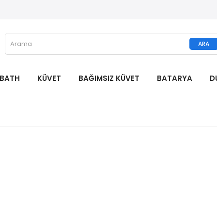
 BATH
KÜVET
BAĞIMSIZ KÜVET
BATARYA
D
Jakuzi Center