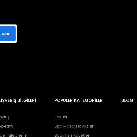
nder
LIŞVERİŞ BİLGİLERİ
POPÜLER KATEGORİLER
BLOG
pariş
Jakuzi
epetim
Spa Masaj Havuzları
ade Taleplerim
Bağımsız Küvetler