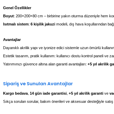
Genel Özellikler
Boyut
: 200×200×80 cm – birbirine yakın oturma düzeniyle hem kon
Isıtmalı sistem
:
6 kişilik jakuzi
modeli, dış hava koşullarından bağı
Avantajlar
Dayanıklı akrilik yapı ve iyonize edici sistemle uzun ömürlü kullanım.
Estetik tasarım, pratik kullanım: kullanıcı dostu kontrol paneli ve zari
Yatırımınızı güvence altına alan garanti avantajları:
+5 yıl akrilik g
Sipariş ve Sunulan Avantajlar
Kargo bedava
,
14 gün iade garantisi
,
+5 yıl akrilik garanti
ve
va
Sıkça sorulan sorular, bakım önerileri ve aksesuar desteğiyle satış 