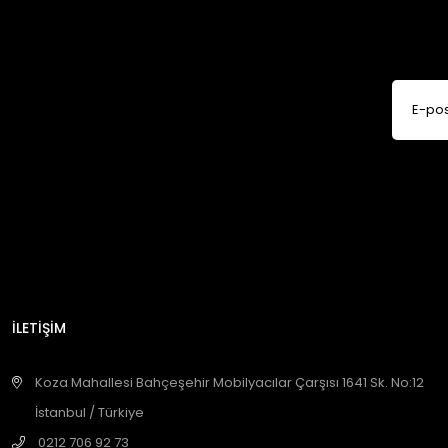
İLETİŞİM
Koza Mahallesi Bahçeşehir Mobilyacılar Çarşısı 1641 Sk. No:12
İstanbul / Türkiye
0212 706 92 73