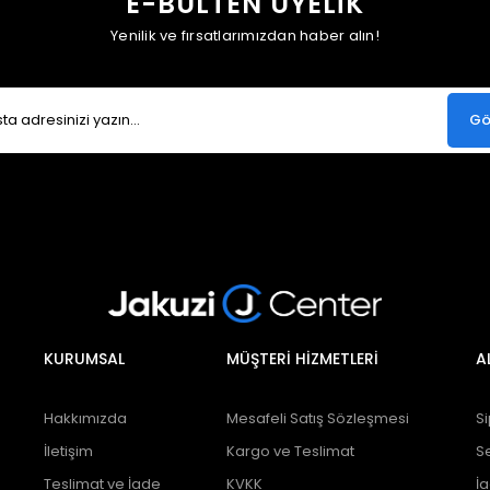
E-BÜLTEN ÜYELİK
Yenilik ve fırsatlarımızdan haber alın!
Gö
KURUMSAL
MÜŞTERİ HİZMETLERİ
A
Hakkımızda
Mesafeli Satış Sözleşmesi
Si
İletişim
Kargo ve Teslimat
S
Teslimat ve İade
KVKK
İ