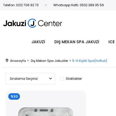
Telefon: 0212 706 92 73
Whatsapp Hattı: 0532 389 35 59
JAKUZİ
DIŞ MEKAN SPA JAKUZİ
ICE
Anasayfa
Dış Mekan Spa Jakuziler
5-6 Kişilik Spa(Hottub)
Stoktakiler
%30