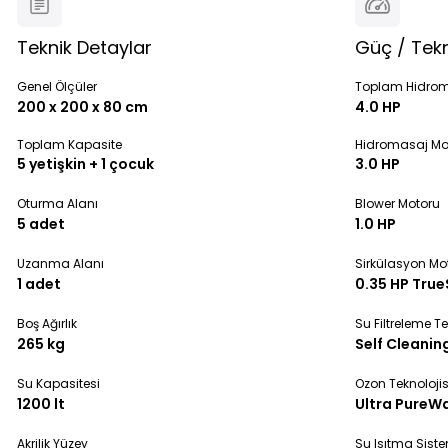
Teknik Detaylar
Güç / Tekn
Genel Ölçüler
Toplam Hidro
200 x 200 x 80 cm
4.0 HP
Toplam Kapasite
Hidromasaj Mo
5 yetişkin + 1 çocuk
3.0 HP
Oturma Alanı
Blower Motoru
5 adet
1.0 HP
Uzanma Alanı
Sirkülasyon Mo
1 adet
0.35 HP True
Boş Ağırlık
Su Filtreleme Te
265 kg
Self Cleanin
Su Kapasitesi
Ozon Teknolojis
1200 lt
Ultra PureW
Akrilik Yüzey
Su Isıtma Sist