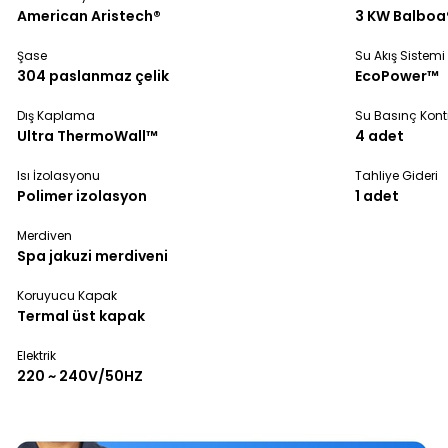
American Aristech®
3 KW Balboa
Şase
Su Akış Sistemi
304 paslanmaz çelik
EcoPower™
Dış Kaplama
Su Basınç Kontr
Ultra ThermoWall™
4 adet
Isı İzolasyonu
Tahliye Gideri
Polimer izolasyon
1 adet
Merdiven
Spa jakuzi merdiveni
Koruyucu Kapak
Termal üst kapak
Elektrik
220 ~ 240V/50HZ