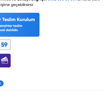
işime geçebilirsiniz.
0
rim