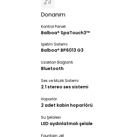
Donanım
Kontrol Paneli
Balboa® SpaTouch3™
İşletim Sistemi
Balboa® BP6013 G3
Uzaktan Bağlantı
Bluetooth
Ses ve Müzik Sistemi
2.1 stereo ses sistemi
Hoparlör
2 adet kabin hoparlörü
Su Şelalesi
LED aydınlatmalı şelale
Fountain Jet