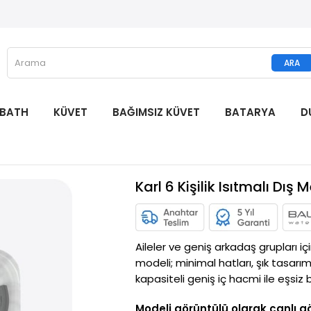
 BATH
KÜVET
BAĞIMSIZ KÜVET
BATARYA
D
Karl 6 Kişilik Isıtmalı D
Aileler ve geniş arkadaş grupları iç
modeli; minimal hatları, şık tasarımı
kapasiteli geniş iç hacmi ile eşsiz
Modeli görüntülü olarak canlı gö