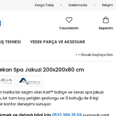
Kargo Takip
Hakkımızda
İletişim
Favorilerim
Sepetim
UŞ TEKNESİ
YEDEK PARÇA VE AKSESUAR
< < Önceki Sayfaya Dön
ış Mekan Spa Jakuzi 200x200x80 cm
in harika bir seçim olan Karl™ bahçe ve teras spa jakuzi 
, bir tam boy yetişkin şezlongu ve 5 koltuğu ile 6 kişi 
 bir konfor deneyimi sunuyor.
rmek ve detaylı bilgi için
0532 389 35 59
numaralı canlı