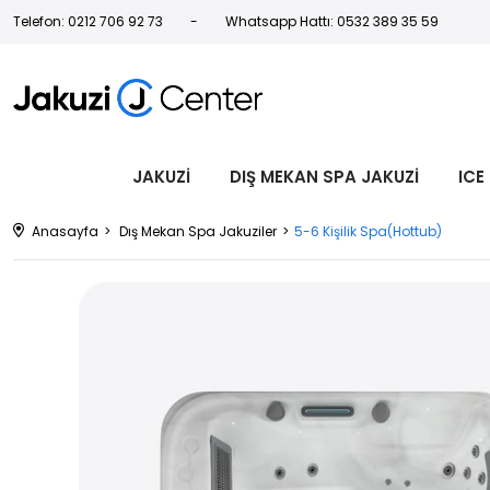
Telefon: 0212 706 92 73
Whatsapp Hattı: 0532 389 35 59
JAKUZİ
DIŞ MEKAN SPA JAKUZİ
ICE
Anasayfa
Dış Mekan Spa Jakuziler
5-6 Kişilik Spa(Hottub)