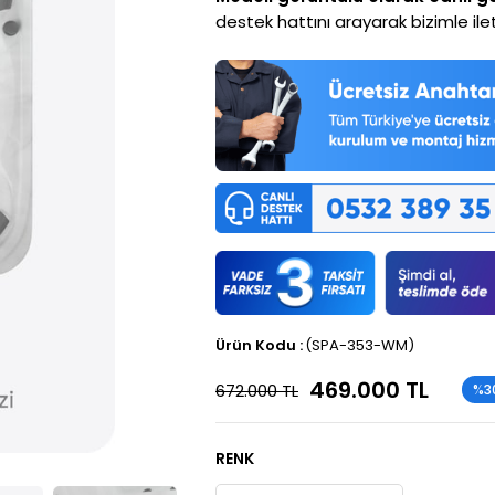
destek hattını arayarak bizimle ilet
(SPA-353-WM)
469.000 TL
672.000 TL
%
3
İndi
RENK