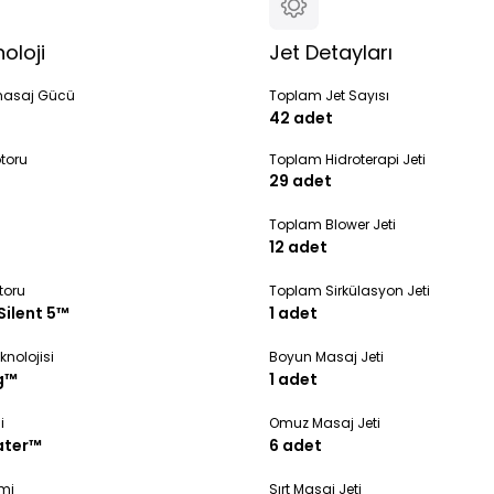
oloji
Jet Detayları
masaj Gücü
Toplam Jet Sayısı
42 adet
toru
Toplam Hidroterapi Jeti
29 adet
Toplam Blower Jeti
12 adet
toru
Toplam Sirkülasyon Jeti
Silent 5™
1 adet
knolojisi
Boyun Masaj Jeti
g™
1 adet
i
Omuz Masaj Jeti
ater™
6 adet
emi
Sırt Masaj Jeti