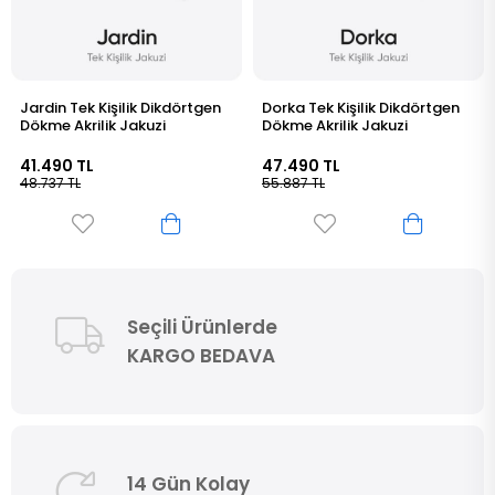
örtgen
Dorka Tek Kişilik Dikdörtgen
Braga Tek Kişilik Dikdör
Dökme Akrilik Jakuzi
Dökme Akrilik Jakuzi
165x80x60 cm
47.490 TL
54.190 TL
55.887 TL
63.687 TL
Seçili Ürünlerde
KARGO BEDAVA
14 Gün Kolay