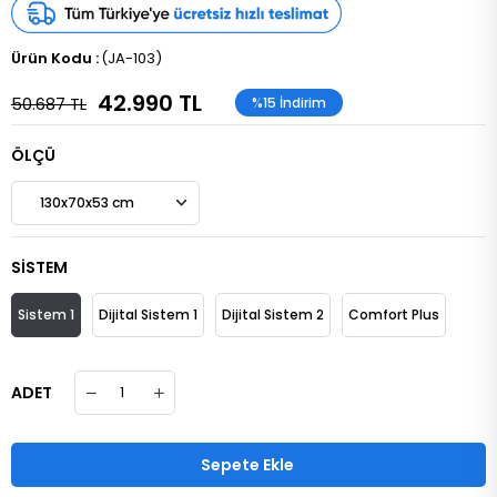
(JA-103)
42.990 TL
50.687 TL
%
15
İndirim
ÖLÇÜ
SİSTEM
Sistem 1
Dijital Sistem 1
Dijital Sistem 2
Comfort Plus
ADET