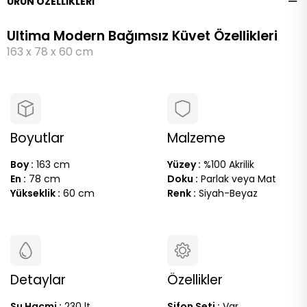
ÜRÜN ÖZELLIKLERI
Ultima Modern Bağımsız Küvet Özellikleri
163 x 78 x 60 cm
Boyutlar
Malzeme
Boy :
163 cm
Yüzey :
%100 Akrilik
En :
78 cm
Doku :
Parlak veya Mat
Yükseklik :
60 cm
Renk :
Siyah-Beyaz
Detaylar
Özellikler
Su Hacmi :
230 lt
Sifon Seti :
Var