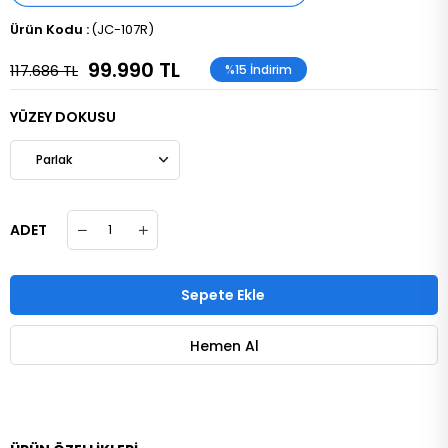
(JC-107R)
99.990 TL
117.686 TL
%
15
İndirim
YÜZEY DOKUSU
ADET