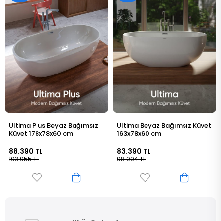
Ultima Beyaz Bağımsız Küvet
Tekna Plus Beyaz Bağımsız
163x78x60 cm
Küvet 176x80x60 cm
83.390 TL
87.590 TL
98.094 TL
103.025 TL