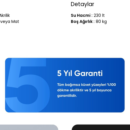
Detaylar
krilik
Su Hacmi :
230 lt
 veya Mat
Boş Ağırlık :
80 kg