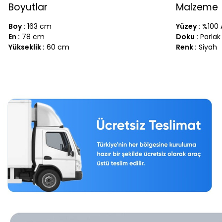
Boyutlar
Malzeme
Boy :
163 cm
Yüzey :
%100 A
En :
78 cm
Doku :
Parlak
Yükseklik :
60 cm
Renk :
Siyah