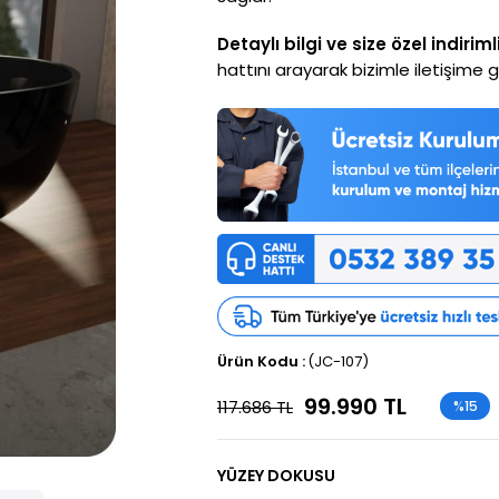
Detaylı bilgi ve size özel indiriml
hattını arayarak bizimle iletişime ge
(JC-107)
99.990 TL
117.686 TL
%
15
İndirim
YÜZEY DOKUSU