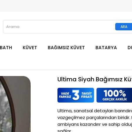
 BATH
KÜVET
BAĞIMSIZ KÜVET
BATARYA
D
Ultima Siyah Bağımsız K
Ultima, sanatsal detayları barındı
vazgeçilmez parçalarından biridir. He
ambiyans kazandırır ve sahip olduğ
sağlar.