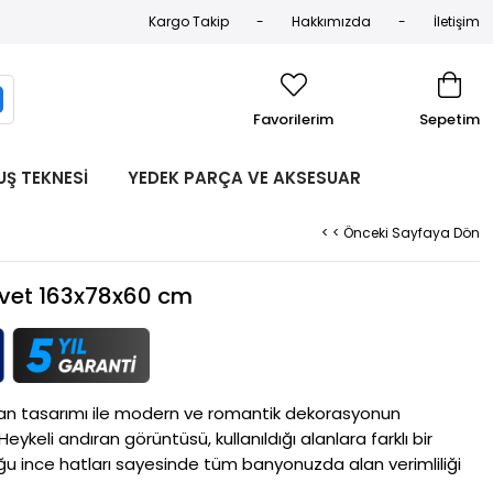
Kargo Takip
Hakkımızda
İletişim
Favorilerim
Sepetim
UŞ TEKNESİ
YEDEK PARÇA VE AKSESUAR
< < Önceki Sayfaya Dön
üvet 163x78x60 cm
ran tasarımı ile modern ve romantik dekorasyonun 
ykeli andıran görüntüsü, kullanıldığı alanlara farklı bir 
u ince hatları sayesinde tüm banyonuzda alan verimliliği 