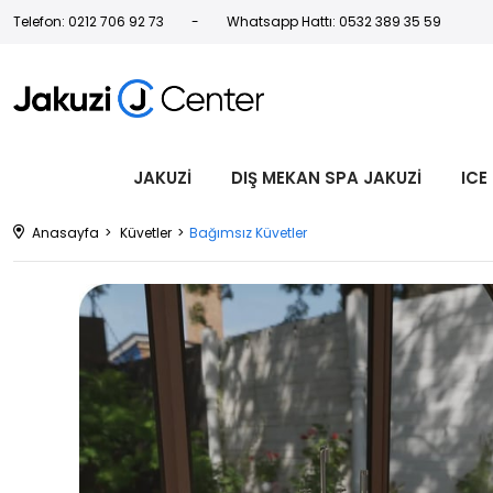
Telefon: 0212 706 92 73
Whatsapp Hattı: 0532 389 35 59
JAKUZİ
DIŞ MEKAN SPA JAKUZİ
ICE
Anasayfa
Küvetler
Bağımsız Küvetler