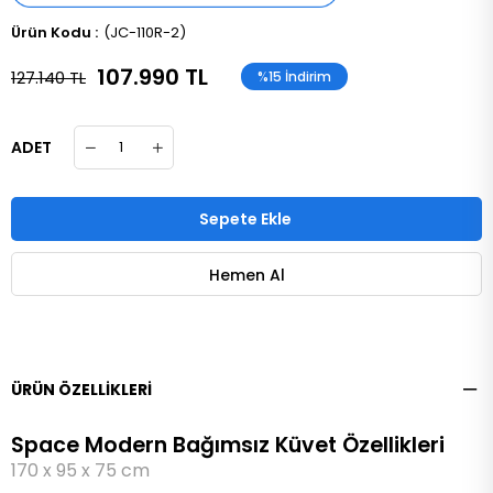
(JC-110R-2)
107.990 TL
127.140 TL
%
15
İndirim
ADET
ÜRÜN ÖZELLIKLERI
Space Modern Bağımsız Küvet Özellikleri
170 x 95 x 75 cm