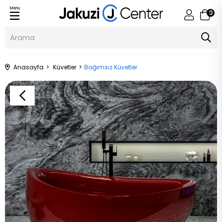
Menu
0
Anasayfa
Küvetler
Bağımsız Küvetler