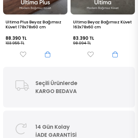
Ultima Beyaz Bağımsız Küvet
Tekna Plus Beyaz Bağımsız
163x78x60 cm
Küvet 176x80x60 cm
83.390 TL
87.590 TL
98.094 TL
103.025 TL
Seçili Ürünlerde
KARGO BEDAVA
14 Gün Kolay
İADE GARANTİSİ