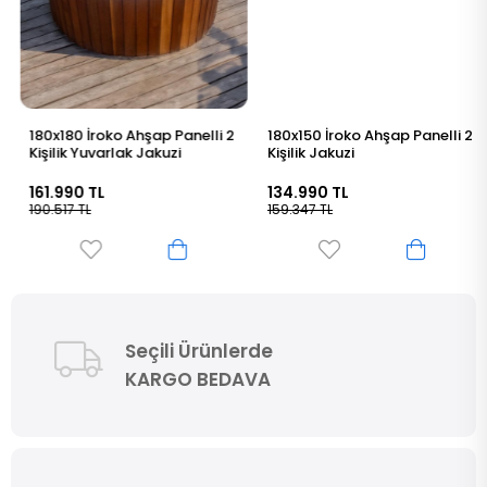
180x180 İroko Ahşap Panelli 2
180x150 İroko Ahşap Panelli 2
Kişilik Yuvarlak Jakuzi
Kişilik Jakuzi
161.990 TL
134.990 TL
190.517 TL
159.347 TL
Seçili Ürünlerde
KARGO BEDAVA