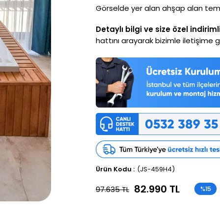
Görselde yer alan ahşap alan temsili
Detaylı bilgi ve size özel indiriml
hattını arayarak bizimle iletişime ge
(JS-459H4)
82.990 TL
97.635 TL
%
15
İndirim