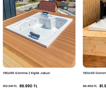
195x165 Gömme 2 Kişilik Jakuzi
190x145 Gömme 
86.990 TL
81.
102.341 TL
96.450 TL