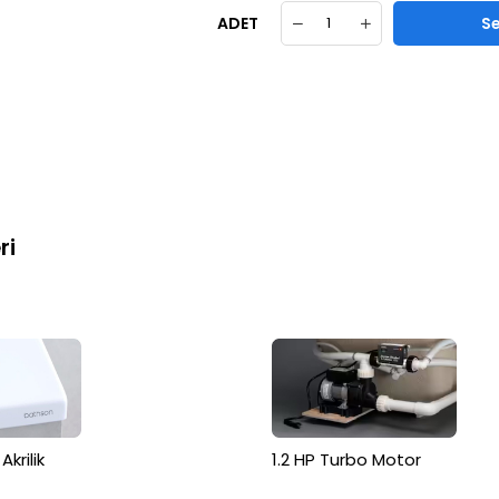
ADET
ri
krilik
1.2 HP Turbo Motor