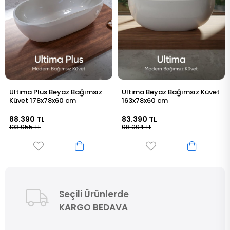
Ultima Beyaz Bağımsız Küvet
Tekna Plus Beyaz Bağımsız
163x78x60 cm
Küvet 176x80x60 cm
83.390 TL
87.590 TL
98.094 TL
103.025 TL
Seçili Ürünlerde
KARGO BEDAVA