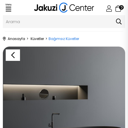
Menu
0
Anasayfa
Küvetler
Bağımsız Küvetler