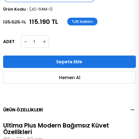
(JC-114M-1)
115.190 TL
135.525 TL
%
15
İndirim
ADET
ÜRÜN ÖZELLIKLERI
Ultima Plus Modern Bağımsız Küvet
Özellikleri