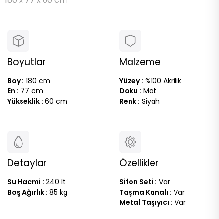
180 x 77 x 60 cm
Boyutlar
Malzeme
Boy :
180 cm
Yüzey :
%100 Akrilik
En :
77 cm
Doku :
Mat
Yükseklik :
60 cm
Renk :
Siyah
Detaylar
Özellikler
Su Hacmi :
240 lt
Sifon Seti :
Var
Boş Ağırlık :
85 kg
Taşma Kanalı :
Var
Metal Taşıyıcı :
Var