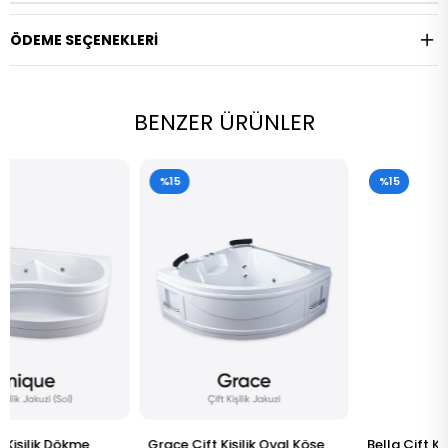
ÖDEME SEÇENEKLERI
BENZER ÜRÜNLER
%15
%15
Grace Çift Kişilik Oval Köşe
Bella Çift Kişilik Dökme Akrilik