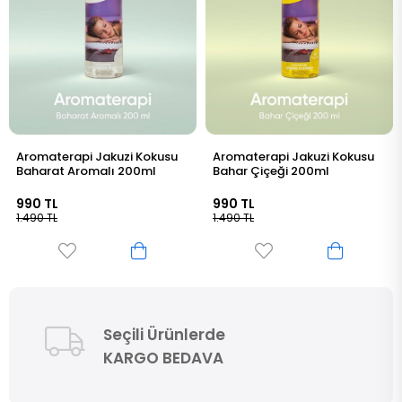
Kokusu
Aromaterapi Jakuzi Kokusu
Aromaterapi Jakuzi Ko
ml
Bahar Çiçeği 200ml
Bergamot 200ml
990 TL
990 TL
1.490 TL
1.490 TL
Seçili Ürünlerde
KARGO BEDAVA