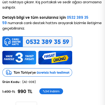
üst noktaya çıkarır. Kış portakalı ve sedir ağacı aromasına 
sahiptir.
Detaylı bilgi ve tüm sorularınız için
0532 389 35
59
numaralı canlı destek hattını arayarak bizimle iletişime
geçebilirsiniz.
(AE-008)
990 TL
1.490 TL
%
34
İndirim