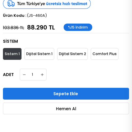
(JS-460A)
88.290 TL
103.836 TL
%
15
İndirim
SİSTEM
Sistem 1
Dijital Sistem 1
Dijital Sistem 2
Comfort Plus
ADET