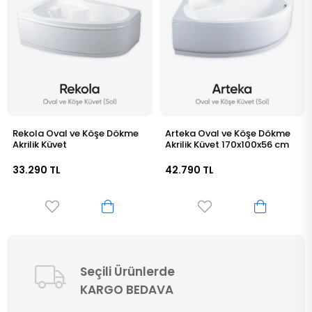
öşe Dökme
Arteka Oval ve Köşe Dökme
Glosa Oval ve Köş
Akrilik Küvet 170x100x56 cm
Akrilik Küvet 165x1
42.790 TL
37.590 TL
Seçili Ürünlerde
KARGO BEDAVA