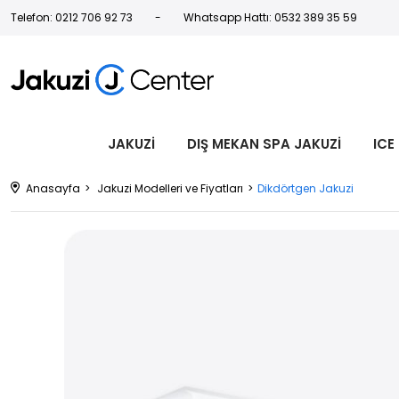
Telefon: 0212 706 92 73
Whatsapp Hattı: 0532 389 35 59
JAKUZİ
DIŞ MEKAN SPA JAKUZİ
ICE
Anasayfa
Jakuzi Modelleri ve Fiyatları
Dikdörtgen Jakuzi