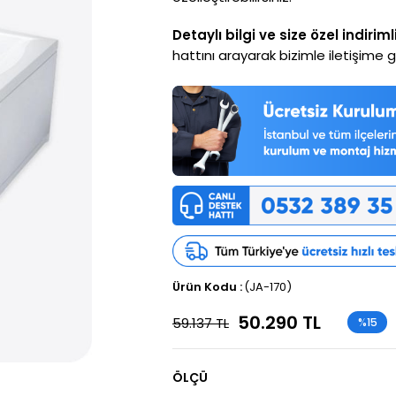
Detaylı bilgi ve size özel indiriml
hattını arayarak bizimle iletişime ge
(JA-170)
50.290 TL
59.137 TL
%
15
İndirim
ÖLÇÜ