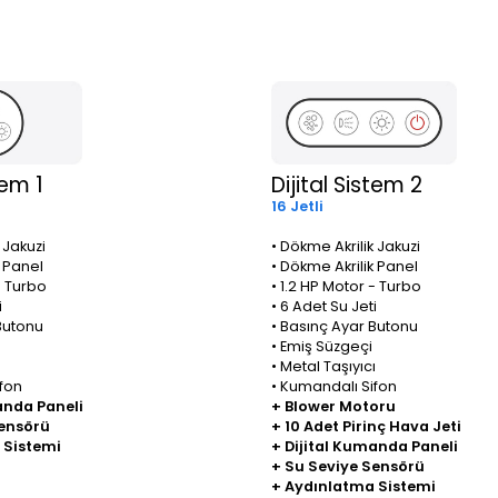
tem 1
Dijital Sistem 2
16 Jetli
 Jakuzi
• Dökme Akrilik Jakuzi
k Panel
• Dökme Akrilik Panel
- Turbo
• 1.2 HP Motor - Turbo
i
• 6 Adet Su Jeti
Butonu
• Basınç Ayar Butonu
• Emiş Süzgeçi
ı
• Metal Taşıyıcı
fon
• Kumandalı Sifon
anda Paneli
+ Blower Motoru
Sensörü
+ 10 Adet Pirinç Hava Jeti
 Sistemi
+ Dijital Kumanda Paneli
+ Su Seviye Sensörü
+ Aydınlatma Sistemi