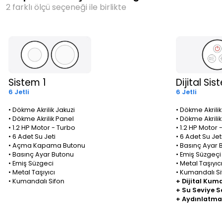
2 farklı ölçü seçeneği ile birlikte
Sistem 1
Dijital Sis
6 Jetli
6 Jetli
• Dökme Akrilik Jakuzi
• Dökme Akrilik
• Dökme Akrilik Panel
• Dökme Akrili
• 1.2 HP Motor - Turbo
• 1.2 HP Motor 
• 6 Adet Su Jeti
• 6 Adet Su Jet
• Açma Kapama Butonu
• Basınç Ayar 
• Basınç Ayar Butonu
• Emiş Süzgeçi
• Emiş Süzgeci
• Metal Taşıyıc
• Metal Taşıyıcı
• Kumandalı Si
• Kumandalı Sifon
+ Dijital Kum
+ Su Seviye 
+ Aydınlatma