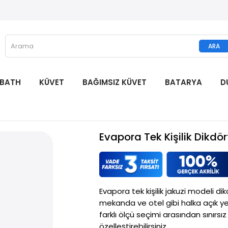
 BATH
KÜVET
BAĞIMSIZ KÜVET
BATARYA
D
Evapora Tek Kişilik Dikdö
Evapora tek kişilik jakuzi modeli dik
mekanda ve otel gibi halka açık yerl
farklı ölçü seçimi arasından sınırsız a
özelleştirebilirsiniz. 