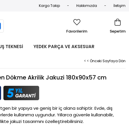
Kargo Takip
Hakkımızda
İletişim
Favorilerim
Sepetim
UŞ TEKNESİ
YEDEK PARÇA VE AKSESUAR
< < Önceki Sayfaya Dön
gen Dökme Akrilik Jakuzi 180x90x57 cm
rtgen bir yapıya ve geniş bir iç alana sahiptir. Evde, dış 
lerde kullanıma uygundur. Yıllarca güvenle kullanabilir, 
rlikte jakuzi tasarımını özelleştirebilirsiniz. 