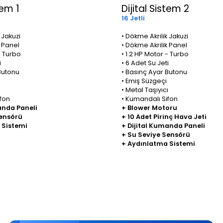
tem 1
Dijital Sistem 2
16 Jetli
 Jakuzi
• Dökme Akrilik Jakuzi
k Panel
• Dökme Akrilik Panel
- Turbo
• 1.2 HP Motor - Turbo
i
• 6 Adet Su Jeti
Butonu
• Basınç Ayar Butonu
• Emiş Süzgeçi
ı
• Metal Taşıyıcı
fon
• Kumandalı Sifon
anda Paneli
+ Blower Motoru
Sensörü
+ 10 Adet Pirinç Hava Jeti
 Sistemi
+ Dijital Kumanda Paneli
+ Su Seviye Sensörü
+ Aydınlatma Sistemi