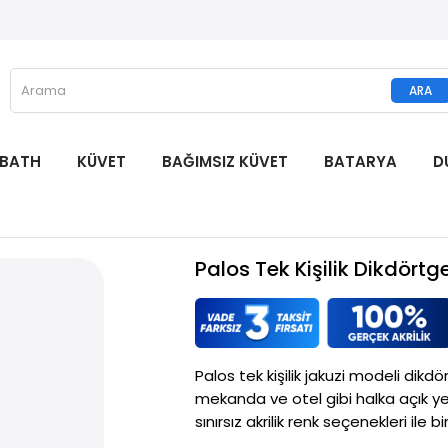
 BATH
KÜVET
BAĞIMSIZ KÜVET
BATARYA
D
Palos Tek Kişilik Dikdört
Palos tek kişilik jakuzi modeli dikdö
mekanda ve otel gibi halka açık yer
sınırsız akrilik renk seçenekleri ile bi