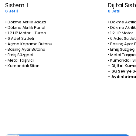
Sistem 1
Dijital Sis
6 Jetli
6 Jetli
• Dökme Akrilik Jakuzi
• Dökme Akrilik
• Dökme Akrilik Panel
• Dökme Akrili
• 1.2 HP Motor - Turbo
• 1.2 HP Motor 
• 6 Adet Su Jeti
• 6 Adet Su Jet
• Açma Kapama Butonu
• Basınç Ayar 
• Basınç Ayar Butonu
• Emiş Süzgeçi
• Emiş Süzgeci
• Metal Taşıyıc
• Metal Taşıyıcı
• Kumandalı Si
• Kumandalı Sifon
+ Dijital Kum
+ Su Seviye 
+ Aydınlatma