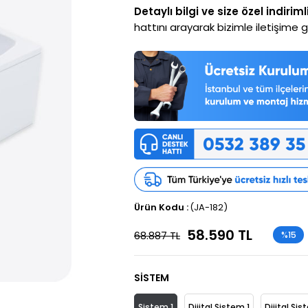
Detaylı bilgi ve size özel indiriml
hattını arayarak bizimle iletişime ge
(JA-182)
58.590 TL
68.887 TL
%
15
İndirim
SİSTEM
Sistem 1
Dijital Sistem 1
Dijital Si