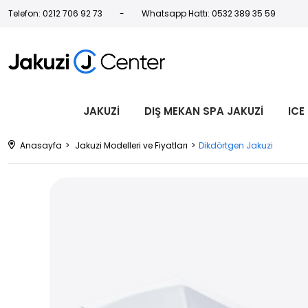
Telefon: 0212 706 92 73
Whatsapp Hattı: 0532 389 35 59
JAKUZİ
DIŞ MEKAN SPA JAKUZİ
ICE
Anasayfa
Jakuzi Modelleri ve Fiyatları
Dikdörtgen Jakuzi