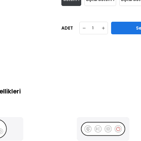
ADET
llikleri