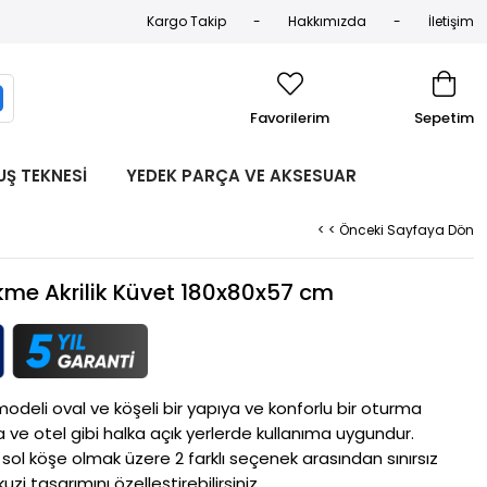
Kargo Takip
Hakkımızda
İletişim
Favorilerim
Sepetim
UŞ TEKNESİ
YEDEK PARÇA VE AKSESUAR
< < Önceki Sayfaya Dön
me Akrilik Küvet 180x80x57 cm
deli oval ve köşeli bir yapıya ve konforlu bir oturma 
 ve otel gibi halka açık yerlerde kullanıma uygundur. 
e sol köşe olmak üzere 2 farklı seçenek arasından sınırsız 
kuzi tasarımını özelleştirebilirsiniz. 