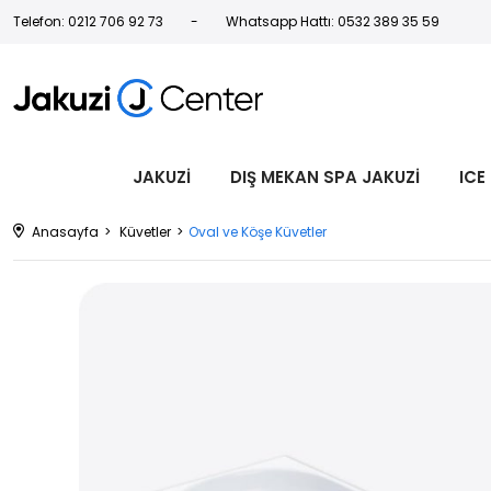
Telefon: 0212 706 92 73
Whatsapp Hattı: 0532 389 35 59
JAKUZİ
DIŞ MEKAN SPA JAKUZİ
ICE
Anasayfa
Küvetler
Oval ve Köşe Küvetler