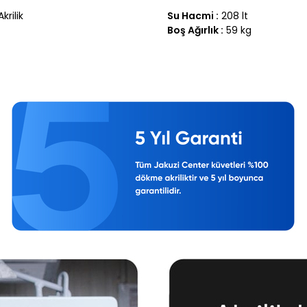
krilik
Su Hacmi :
208 lt
Boş Ağırlık :
59 kg