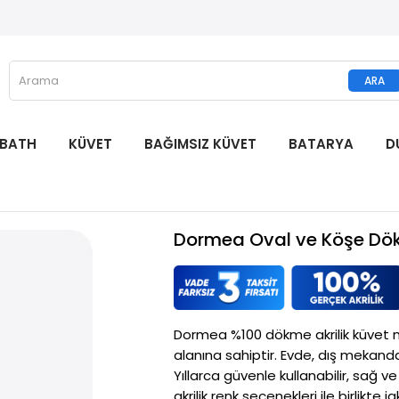
 BATH
KÜVET
BAĞIMSIZ KÜVET
BATARYA
D
Dormea Oval ve Köşe Dök
Dormea %100 dökme akrilik küvet mo
alanına sahiptir. Evde, dış mekanda
Yıllarca güvenle kullanabilir, sağ v
akrilik renk seçenekleri ile birlikte ja