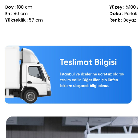
Boy :
180 cm
Yüzey :
%100 A
En :
80 cm
Doku :
Parlak
Yükseklik :
57 cm
Renk :
Beyaz