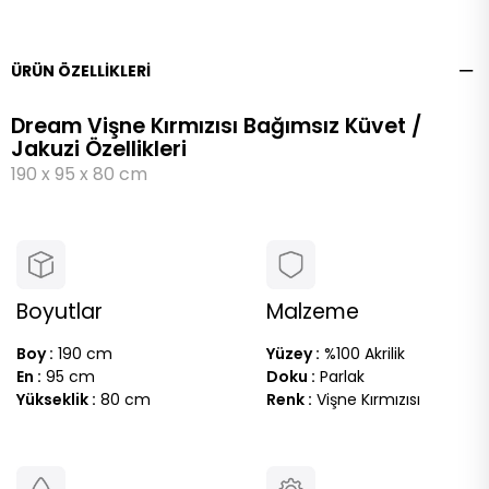
ÜRÜN ÖZELLIKLERI
Dream Vişne Kırmızısı Bağımsız Küvet /
Jakuzi Özellikleri
190 x 95 x 80 cm
Boyutlar
Malzeme
Boy :
190 cm
Yüzey :
%100 Akrilik
En :
95 cm
Doku :
Parlak
Yükseklik :
80 cm
Renk :
Vişne Kırmızısı