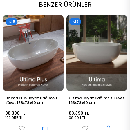
BENZER ÜRÜNLER
%15
%15
Ultima Beyaz Bağımsız Küvet
Tekna Plus Beyaz Bağımsız
163x78x60 cm
Küvet 176x80x60 cm
83.390 TL
87.590 TL
98.094 TL
103.025 TL