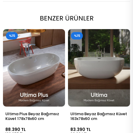
BENZER ÜRÜNLER
%15
%15
Ultima Beyaz Bağımsız Küvet
Tekna Plus Beyaz Bağımsız
163x78x60 cm
Küvet 176x80x60 cm
83.390 TL
87.590 TL