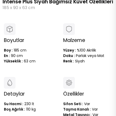
Intense Plus Siyah Bağımsız Küvet Özellikleri
185 x 90 x 63 cm
Boyutlar
Malzeme
Boy :
185 cm
Yüzey :
%100 Akrilik
En :
90 cm
Doku :
Parlak veya Mat
Yükseklik :
63 cm
Renk :
Siyah
Detaylar
Özellikler
Su Hacmi :
230 lt
Sifon Seti :
Var
Boş Ağırlık :
110 kg
Taşma Kanalı :
Var
Metal Taşıyıcı :
Var