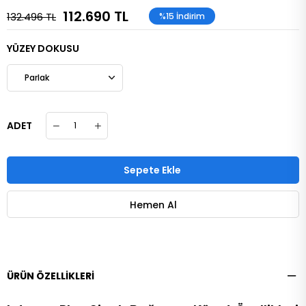
112.690 TL
132.496 TL
%
15
İndirim
YÜZEY DOKUSU
ADET
ÜRÜN ÖZELLIKLERI