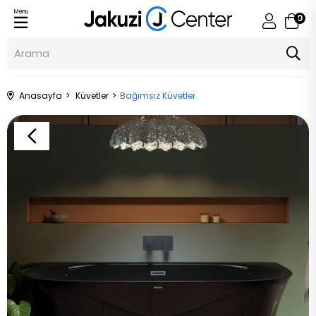
Menu
0
Anasayfa
Küvetler
Bağımsız Küvetler