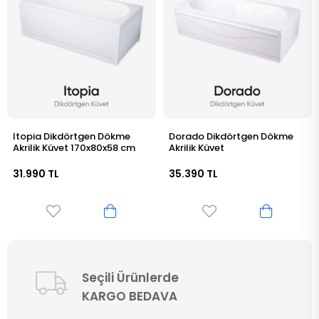
 Dökme
Dorado Dikdörtgen Dökme
Astro Dikdörtgen D
80x58 cm
Akrilik Küvet
Akrilik Küvet
35.390 TL
34.190 TL
Seçili Ürünlerde
KARGO BEDAVA