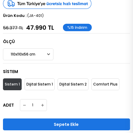
(JA-401)
47.990 TL
56.377 TL
%
15
İndirim
ÖLÇÜ
SİSTEM
Sistem 1
Dijital Sistem 1
Dijital Sistem 2
Comfort Plus
ADET