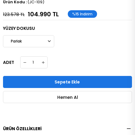
(JC-109)
104.990 TL
123.578 TL
%
15
İndirim
YÜZEY DOKUSU
ADET
ÜRÜN ÖZELLIKLERI