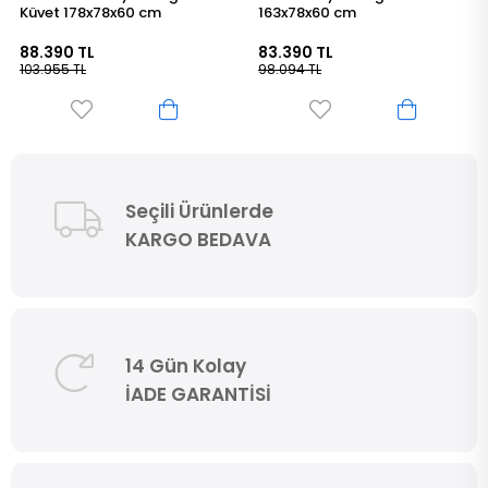
163x78x60 cm
Küvet 176x80x60 cm
83.390 TL
87.590 TL
98.094 TL
103.025 TL
Seçili Ürünlerde
KARGO BEDAVA
14 Gün Kolay
İADE GARANTİSİ