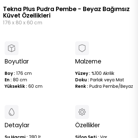
Tekna Plus Pudra Pembe - Beyaz Bağımsız
Küvet Özellikleri
176 x 80 x 60 cm
Boyutlar
Malzeme
Boy :
176 cm
Yüzey :
%100 Akrilik
En :
80 cm
Doku :
Parlak veya Mat
Yükseklik :
60 cm
Renk :
Pudra Pembe/Beyaz
Detaylar
Özellikler
Su Hacmi :
280 lt
Sifon Seti :
Var