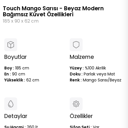
Touch Mango Sarısı - Beyaz Modern
Bağımsız Küvet Özellikleri
185 x 90 x 62 cm
Boyutlar
Malzeme
Boy :
185 cm
Yüzey :
%100 Akrilik
En :
90 cm
Doku :
Parlak veya Mat
Yükseklik :
62 cm
Renk :
Mango Sarısı/Beyaz
Detaylar
Özellikler
Su Hacmi :
260 lt
Sifon Seti :
Var