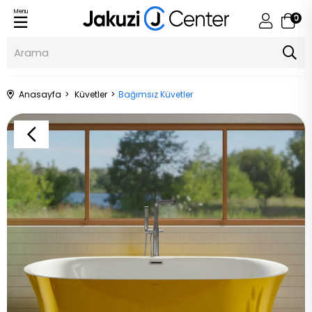
Menu
0
Anasayfa
Küvetler
Bağımsız Küvetler