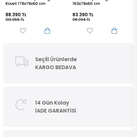
163x78x60 cm
Küvet 176x80x60 cm
83.390 TL
87.590 TL
98.094 TL
103.025 TL
Seçili Ürünlerde
KARGO BEDAVA
14 Gün Kolay
İADE GARANTİSİ