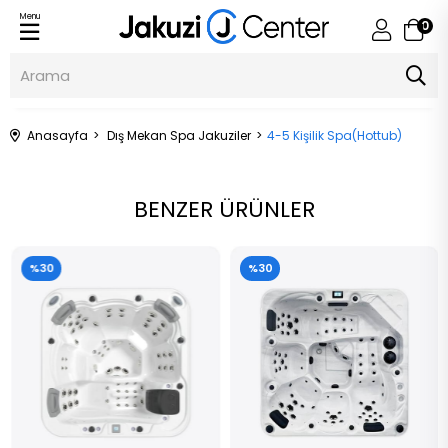
Menu
0
Anasayfa
Dış Mekan Spa Jakuziler
4-5 Kişilik Spa(Hottub)
BENZER ÜRÜNLER
%30
%30