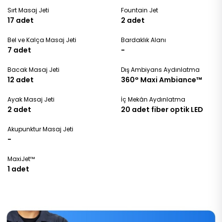
Sırt Masaj Jeti
Fountain Jet
17 adet
2 adet
Bel ve Kalça Masaj Jeti
Bardaklık Alanı
7 adet
-
Bacak Masaj Jeti
Dış Ambiyans Aydınlatma
12 adet
360° Maxi Ambiance™
Ayak Masaj Jeti
İç Mekân Aydınlatma
2 adet
20 adet fiber optik LED
Akupunktur Masaj Jeti
-
MaxiJet™
1 adet