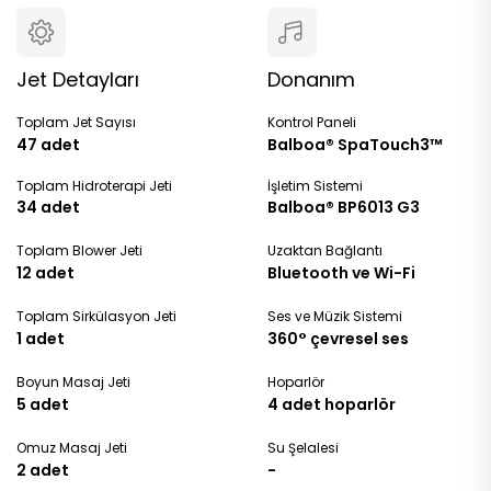
Jet Detayları
Donanım
Toplam Jet Sayısı
Kontrol Paneli
47 adet
Balboa® SpaTouch3™
Toplam Hidroterapi Jeti
İşletim Sistemi
34 adet
Balboa® BP6013 G3
Toplam Blower Jeti
Uzaktan Bağlantı
12 adet
Bluetooth ve Wi-Fi
Toplam Sirkülasyon Jeti
Ses ve Müzik Sistemi
1 adet
360° ç
evresel ses
Boyun Masaj Jeti
Hoparlör
5 adet
4 adet hoparlör
Omuz Masaj Jeti
Su Şelalesi
2 adet
-