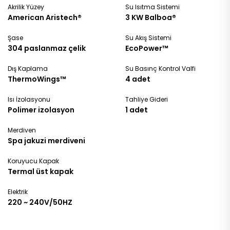
Akrilik Yüzey
Su Isıtma Sistemi
American Aristech®
3 KW Balboa®
Şase
Su Akış Sistemi
304 paslanmaz çelik
EcoPower™
Dış Kaplama
Su Basınç Kontrol Valfi
ThermoWings™
4 adet
Isı İzolasyonu
Tahliye Gideri
Polimer izolasyon
1 adet
Merdiven
Spa jakuzi merdiveni
Koruyucu Kapak
Termal üst kapak
Elektrik
220 ~ 240V/50HZ