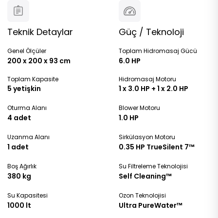
Teknik Detaylar
Güç / Teknoloji
Genel Ölçüler
Toplam Hidromasaj Gücü
200 x 200 x 93 cm
6.0 HP
Toplam Kapasite
Hidromasaj Motoru
5 yetişkin
1 x 3.0 HP + 1 x 2.0 HP
Oturma Alanı
Blower Motoru
4 adet
1.0 HP
Uzanma Alanı
Sirkülasyon Motoru
1 adet
0.35 HP TrueSilent 7™
Boş Ağırlık
Su Filtreleme Teknolojisi
380 kg
Self Cleaning™
Su Kapasitesi
Ozon Teknolojisi
1000 lt
Ultra PureWater™